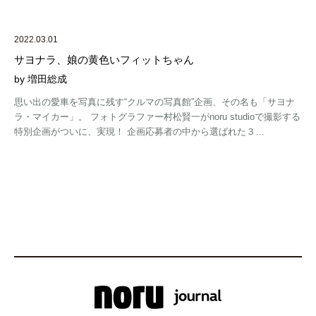
2022.03.01
サヨナラ、娘の黄色いフィットちゃん
by 増田総成
思い出の愛車を写真に残す“クルマの写真館”企画、その名も「サヨナ
ラ・マイカー」。 フォトグラファー村松賢一がnoru studioで撮影する
特別企画がついに、実現！ 企画応募者の中から選ばれた３…