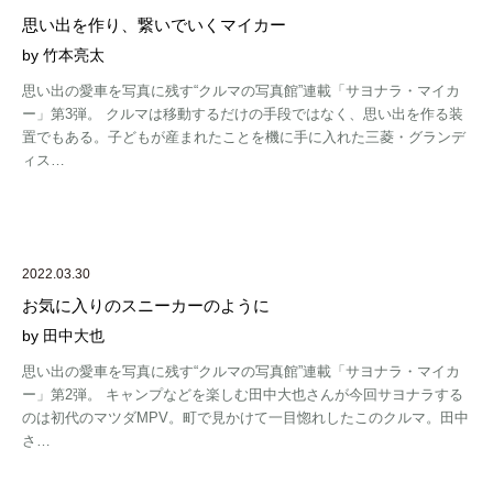
思い出を作り、繋いでいくマイカー
by 竹本亮太
思い出の愛車を写真に残す“クルマの写真館”連載「サヨナラ・マイカ
ー」第3弾。 クルマは移動するだけの手段ではなく、思い出を作る装
置でもある。子どもが産まれたことを機に手に入れた三菱・グランデ
ィス…
2022.03.30
お気に入りのスニーカーのように
by 田中大也
思い出の愛車を写真に残す“クルマの写真館”連載「サヨナラ・マイカ
ー」第2弾。 キャンプなどを楽しむ田中大也さんが今回サヨナラする
のは初代のマツダMPV。町で見かけて一目惚れしたこのクルマ。田中
さ…