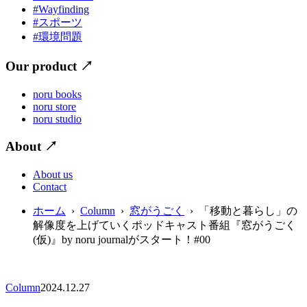
#Wayfinding
#スポーツ
#環境問題
Our product
↗
noru books
noru store
noru studio
About
↗
About us
Contact
ホーム
›
Column
›
窓がうごく
› 「移動と暮らし」の
解像度を上げていくポッドキャスト番組『窓がうごく
(仮)』by noru journalがスタート！#00
Column
2024.12.27