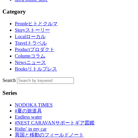
Category
People
ヒトとクルマ
Story
ストーリー
Local
ローカル
Travel
トラベル
Product
プロダクト
Column
コラム
News
ニュース
Books
リトルプレス
Search
Series
NODOKA TIMES
#夏の旅道具
Endless water
#NEST CARAVANサポートギア図鑑
Ridinʼ in my car
異国と移動のフィールドノート