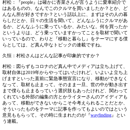
村松：
『people』は確かに杏菜さんが言うように愛車紹介で
はあるものの、なんでこのクルマを買いましたか？とか、ど
んなん所が好きですか？という話以上に、まずはその人の暮
らしだとか、日々の生活を聞いて、どんなふうにクルマがあ
るか、どんなふうに乗っているか、みたいな。何を買ったか
というよりは、どう乗っていますかってことを取材で聞いて
いっているので、わりと『移動と暮らし』をテーマにする僕
らとしては、ど真ん中なトピックの連載ですね。
久恒：
村松さんはどんな記事が印象的ですか？
村松：
図らずもコロナのど真ん中でメディアは立ち上げて、
取材自体は2019年からやってはいたけれど、いよいよ立ち上
げますといった直前に緊急事態宣言になり、移動ができなく
なって、取材も止まって。そのまま一旦、世の中が動き出す
まで僕らも止まるっていう選択肢もあったけれど、関わって
くれている外部の編集の方とかライターさんのアイディアも
あって、移動ができないからこそ今考えられることだとか、
そういったものをテーマに記事を作ってもよいのではという
意見ももらって。その時に生まれたのが『
wayfinding
』とい
う連載。