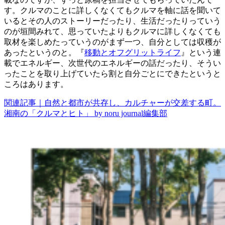
す。クルマのことに詳しくなくてもクルマを軸に話を聞いて
いるとその人のストーリーだったり、生活だったりっていう
のが垣間みれて、思っていたよりもクルマに詳しくなくても
取材を楽しめたっていうのがまず一つ、自分としては収穫が
あったというのと。『
移動とオフグリットライフ
』という連
載でエネルギー、次世代のエネルギーの話だったり、そうい
ったことを取り上げていたら割と自分ごとにできたというと
ころはあります。
関連記事｜自然と都市が共存し、カルチャーが交差する町。
湘南の「クルマとヒト」 by noru journal編集部