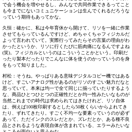
で会う機会を増やせるし、みんなで共同作業できるってこと
も今までにないコミュニケーションは生んでくれるだろうな
っていう期待もあってかな。
久恒：
確かに、私は今年育休から開けて、リソを一緒に作業
させてもらっているんですけど、めちゃくちゃフィジカルだ
よって言われていて。実際行ってみたらその言葉の理由がわ
かったというか、リソに行くたびに筋肉痛になるんですよね
(笑)。フィジカルというのはこういうことかという。印刷だ
ったり製本だったりでこんなに体を使うのかっていうのを身
をもって知りました。
村松：
そうね。やっぱりある意味デジタルコピー機ではある
けど、すごいアナログ性があるのがリソのすごい魅力だなと
思っていて。本来は均一で全て同じに揃っていたりするよう
な、商品ひとつひとつの正確性だとか均一性みたいなものが
当然これまでの時代は求められてはきたけれど、リソ自体
は、例えば100枚印刷するとしたら50枚くらいからよれてき
たり、ずれてきたり。すごく不均一な要素っていうのが必ず
あって、ただインクのスレだとか、ズレだとか、ある種不良
品とされるような表現自体が含まれている、エラーみたいな
ところが面白いと思うかな。