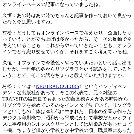
オンラインベースの記事になっていましたね。
久恒：
あの時はあの時でちゃんと記事を作っておいて良かっ
たなと今は思いますね。
村松：
どうしてもオンラインベースで考えたり、企画したり
っていうことが立ち上げは多かったからこそ、その反動で今
考えていることも、これからやっていきたいことも、オフラ
インでどう織り交ぜていくか。それをすごく考えているね。
久恒：
オフラインで今後色々やっていきたいという話も出ま
したが、一昨年の冬からリソグラフという試みをしていると
いうことで、そこの話をちょっと教えていただけますか。
村松：
リソは〈
NEUTRAL COLORS
〉というインディペン
デントな出版社があって、そこの代表で、元々雑誌の
TRANSITの編集長でもあった加藤直徳さんがある時期から
リゾグラフを始めているのをインスタで見ていて。リソグラ
フというもの自体は80年代に生まれた、日本の企業が作った
デジタル印刷機で、昭和から平成にかけて学校だとかオフィ
スに事務用のシルクスクリーンとしては馴染みがあったコピ
ー機。ちょうど僕が小学校とか中学校の頃、職員室にあった