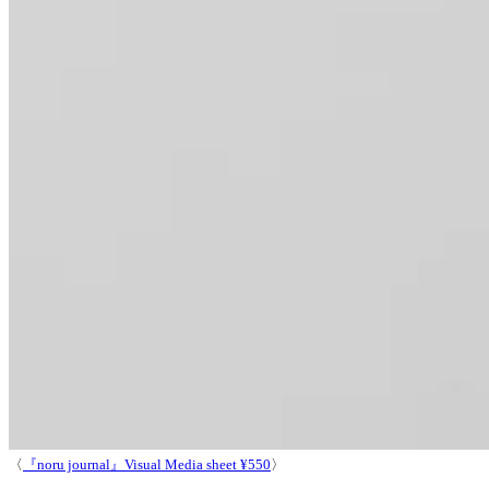
〈
『noru journal』Visual Media sheet ¥550
〉