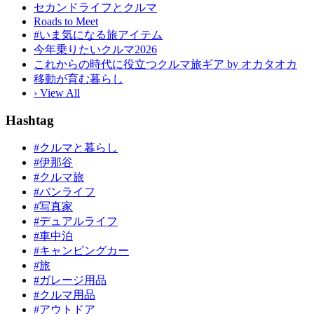
セカンドライフとクルマ
Roads to Meet
#いま気になる旅アイテム
今年乗りたいクルマ2026
これからの時代に役立つクルマ旅ギア by オカタオカ
移動が育む暮らし
› View All
Hashtag
#クルマと暮らし
#伊那谷
#クルマ旅
#バンライフ
#写真家
#デュアルライフ
#車中泊
#キャンピングカー
#旅
#ガレージ用品
#クルマ用品
#アウトドア