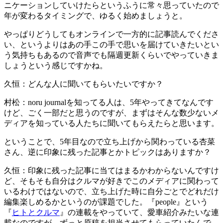
ニケーションしていけたらというふうに常々思っていたので
年が変わるタイミングで、ゆるく始めましょうと。
やっぱりどうしてもオンラインで一方的に記事読んでくださ
い、というよりはあの手この手で思いを届けていきたいとい
う気持ちもあるので音声でも隔週更新くらいでやっていきま
しょうという感じですかね。
久恒：
どんな人に聞いてもらいたいですか？
村松：
noru journalを知ってる人は、5年やってきてなんです
けど、ごく一部だと思うのですが、まずはそんな数少ないメ
ディアを知っている人たちに聞いてもらえたらと思います。
ということで、5年目なので立ち上げから関わっている杏菜
さん、逆に印象に残った記事とかトピックはありますか？
久恒：
印象に残った記事に当てはまるかわからないんですけ
ど、そもそも自分はクルマが好きでこのメディアに関わって
いるわけではないので、立ち上げた時に自分ごとでどれだけ
編集楽しめるかというのが課題でした。『people』という
『
ヒトとクルマ
』の連載をやっていて、愛車紹介みたいな連
載なのですが、ずっと原稿を担当させてもらっていたんで