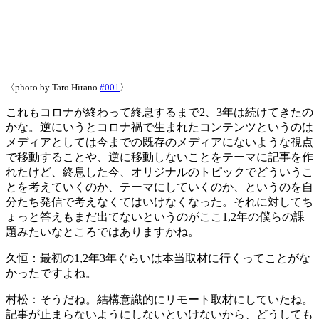
〈photo by Taro Hirano
#001
〉
これもコロナが終わって終息するまで2、3年は続けてきたの
かな。逆にいうとコロナ禍で生まれたコンテンツというのは
メディアとしては今までの既存のメディアにないような視点
で移動することや、逆に移動しないことをテーマに記事を作
れたけど、終息した今、オリジナルのトピックでどういうこ
とを考えていくのか、テーマにしていくのか、というのを自
分たち発信で考えなくてはいけなくなった。それに対してち
ょっと答えもまだ出てないというのがここ1,2年の僕らの課
題みたいなところではありますかね。
久恒：
最初の1,2年3年ぐらいは本当取材に行くってことがな
かったですよね。
村松：
そうだね。結構意識的にリモート取材にしていたね。
記事が止まらないようにしないといけないから、どうしても