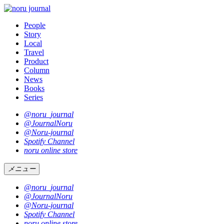
People
Story
Local
Travel
Product
Column
News
Books
Series
@noru_journal
@JournalNoru
@Noru-journal
Spotify Channel
noru online store
メニュー
@noru_journal
@JournalNoru
@Noru-journal
Spotify Channel
noru online store