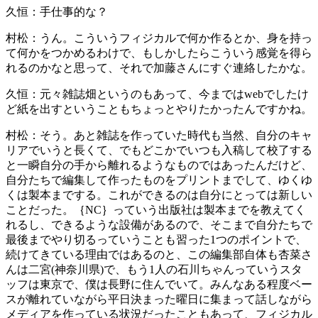
久恒：
手仕事的な？
村松：
うん。こういうフィジカルで何か作るとか、身を持っ
て何かをつかめるわけで、もしかしたらこういう感覚を得ら
れるのかなと思って、それで加藤さんにすぐ連絡したかな。
久恒：
元々雑誌畑というのもあって、今まではwebでしたけ
ど紙を出すということもちょっとやりたかったんですかね。
村松：
そう。あと雑誌を作っていた時代も当然、自分のキャ
リアでいうと長くて、でもどこかでいつも入稿して校了する
と一瞬自分の手から離れるようなものではあったんだけど、
自分たちで編集して作ったものをプリントまでして、ゆくゆ
くは製本までする。これができるのは自分にとっては新しい
ことだった。｛NC｝っていう出版社は製本までを教えてく
れるし、できるような設備があるので、そこまで自分たちで
最後までやり切るっていうことも習った1つのポイントで、
続けてきている理由ではあるのと、この編集部自体も杏菜さ
んは二宮(神奈川県)で、もう1人の石川ちゃんっていうスタ
ッフは東京で、僕は長野に住んでいて。みんなある程度ベー
スが離れていながら平日決まった曜日に集まって話しながら
メディアを作っている状況だったこともあって、フィジカル