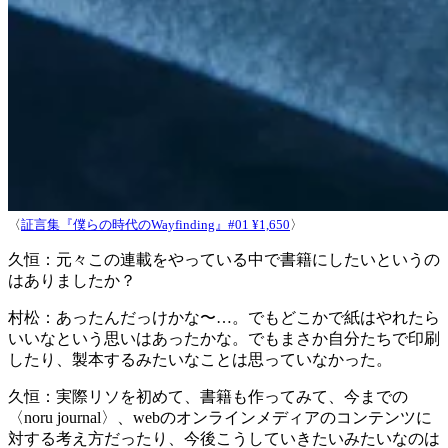
〈
証言集『僕らの時代のWayfinding』#01 ¥1,650
〉
久恒：
元々この連載をやっている中で書籍にしたいというの
はありましたか？
村松：
あったんだっけかな〜…。でもどこかで紙はやれたら
いいなという思いはあったかな。でもまさか自分たちで印刷
したり、製本するみたいなことは思っていなかった。
久恒：
実際リソを初めて、書籍も作ってみて、今までの
〈noru journal〉、webのオンラインメディアのコンテンツに
対する考え方だったり、今後こうしていきたいみたいなのは