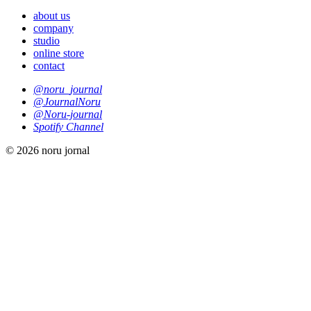
about us
company
studio
online store
contact
@noru_journal
@JournalNoru
@Noru-journal
Spotify Channel
© 2026 noru jornal