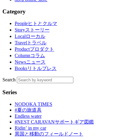
Category
People
ヒトとクルマ
Story
ストーリー
Local
ローカル
Travel
トラベル
Product
プロダクト
Column
コラム
News
ニュース
Books
リトルプレス
Search
Series
NODOKA TIMES
#夏の旅道具
Endless water
#NEST CARAVANサポートギア図鑑
Ridinʼ in my car
異国と移動のフィールドノート