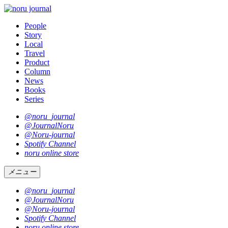
People
Story
Local
Travel
Product
Column
News
Books
Series
@noru_journal
@JournalNoru
@Noru-journal
Spotify Channel
noru online store
メニュー
@noru_journal
@JournalNoru
@Noru-journal
Spotify Channel
noru online store