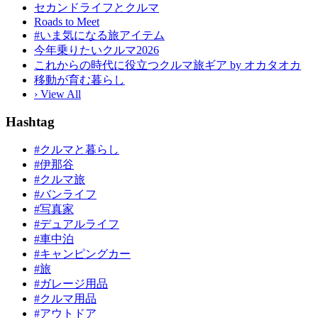
セカンドライフとクルマ
Roads to Meet
#いま気になる旅アイテム
今年乗りたいクルマ2026
これからの時代に役立つクルマ旅ギア by オカタオカ
移動が育む暮らし
› View All
Hashtag
#クルマと暮らし
#伊那谷
#クルマ旅
#バンライフ
#写真家
#デュアルライフ
#車中泊
#キャンピングカー
#旅
#ガレージ用品
#クルマ用品
#アウトドア