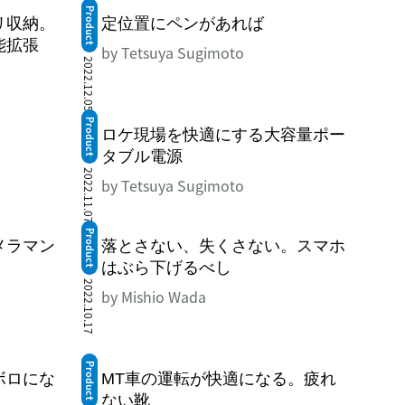
Product
リ収納。
定位置にペンがあれば
能拡張
by Tetsuya Sugimoto
2022.12.05
Product
ロケ現場を快適にする大容量ポー
タブル電源
2022.11.07
by Tetsuya Sugimoto
Product
メラマン
落とさない、失くさない。スマホ
はぶら下げるべし
2022.10.17
by Mishio Wada
Product
ボロにな
MT車の運転が快適になる。疲れ
ない靴