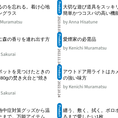
Product
るのを忘れる。着け心地
大切な遊び道具をスッキ
ングラス
簡単かつコスパの高い機
2023.03.07
i Muramatsu
by Anna Hisatune
Product
に森の香りを連れ出す方
愛煙家の必需品
by Kenichi Muramatsu
2022.11.14
 Sakurai
Product
ポットを見つけたときの
アウトドア用ライトはカ
80gの焚き火台と“焼き
の強い味方
2022.10.24
by Kenichi Muramatsu
 Sakurai
Product
熱中症対策グッズから温
纏う、敷く、拭く。ボロ
ナまで。万能アイテム、
るまで愛したい1枚