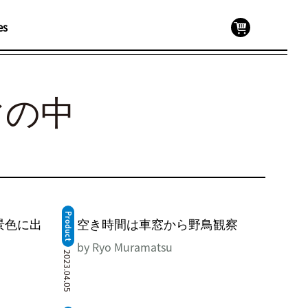
es
メ
ニ
ュ
ー
マの中
Product
景色に出
空き時間は車窓から野鳥観察
by Ryo Muramatsu
2023.04.05