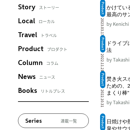
Product
Story
ストーリー
かけてい
最高のサ
Local
2023.03.17
ローカル
by Kenich
Travel
トラベル
Product
ドライブ
Product
プロダクト
法
2022.11.21
by Takashi
Column
コラム
Product
News
ニュース
焚き火ス
ための、2
Books
リトルプレス
2022.10.31
まくり棒”
by Takashi
Product
連載一覧
Series
日焼けや
泉やサウ