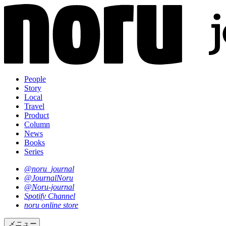
People
Story
Local
Travel
Product
Column
News
Books
Series
@noru_journal
@JournalNoru
@Noru-journal
Spotify Channel
noru online store
メニュー