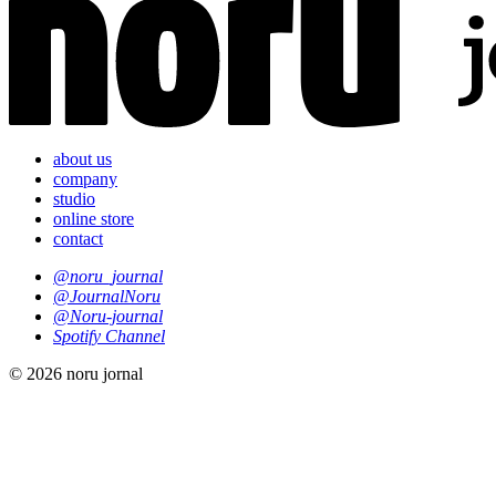
about us
company
studio
online store
contact
@noru_journal
@JournalNoru
@Noru-journal
Spotify Channel
© 2026 noru jornal