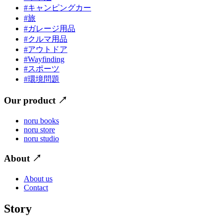
#キャンピングカー
#旅
#ガレージ用品
#クルマ用品
#アウトドア
#Wayfinding
#スポーツ
#環境問題
Our product
↗
noru books
noru store
noru studio
About
↗
About us
Contact
Story