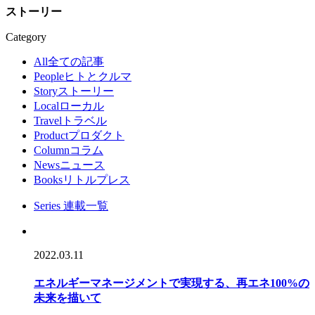
ストーリー
Category
All
全ての記事
People
ヒトとクルマ
Story
ストーリー
Local
ローカル
Travel
トラベル
Product
プロダクト
Column
コラム
News
ニュース
Books
リトルプレス
Series
連載一覧
2022.03.11
エネルギーマネージメントで実現する、再エネ100%の
未来を描いて