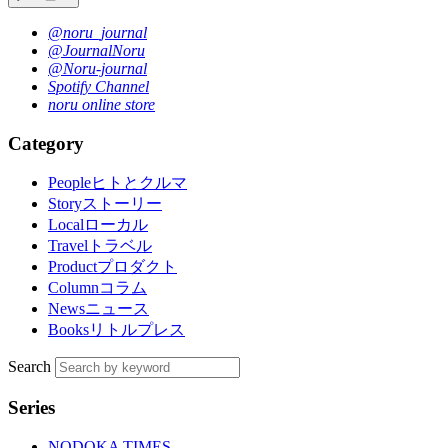
@noru_journal
@JournalNoru
@Noru-journal
Spotify Channel
noru online store
Category
People
ヒトとクルマ
Story
ストーリー
Local
ローカル
Travel
トラベル
Product
プロダクト
Column
コラム
News
ニュース
Books
リトルプレス
Search
Series
NODOKA TIMES