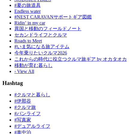
#夏の旅道具
Endless water
#NEST CARAVANサポートギア図鑑
Ridinʼ in my car
異国と移動のフィールドノート
セカンドライフとクルマ
Roads to Meet
#いま気になる旅アイテム
今年乗りたいクルマ2026
これからの時代に役立つクルマ旅ギア by オカタオカ
移動が育む暮らし
› View All
Hashtag
#クルマと暮らし
#伊那谷
#クルマ旅
#バンライフ
#写真家
#デュアルライフ
#車中泊