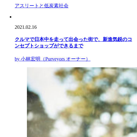
アスリートと低炭素社会
2021.02.16
クルマで日本中を走って出会った街で、新進気鋭のコ
ンセプトショップができるまで
by 小林宏明（Purveyors オーナー）