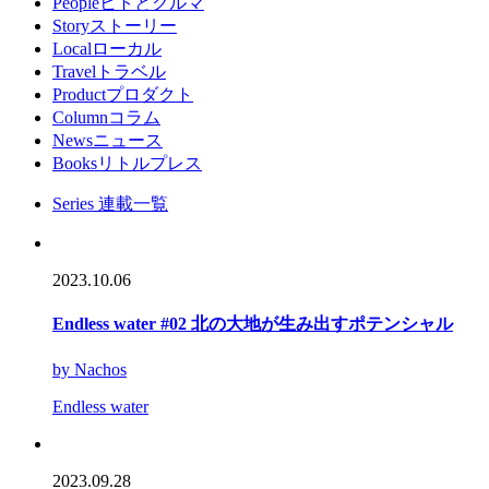
People
ヒトとクルマ
Story
ストーリー
Local
ローカル
Travel
トラベル
Product
プロダクト
Column
コラム
News
ニュース
Books
リトルプレス
Series
連載一覧
2023.10.06
Endless water #02 北の大地が生み出すポテンシャル
by Nachos
Endless water
2023.09.28