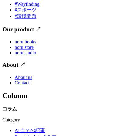
#Wayfinding
#スポーツ
#環境問題
Our product
↗
noru books
noru store
noru studio
About
↗
About us
Contact
Column
コラム
Category
All
全ての記事