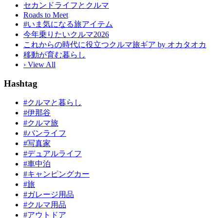
セカンドライフとクルマ
Roads to Meet
#いま気になる旅アイテム
今年乗りたいクルマ2026
これからの時代に役立つクルマ旅ギア by オカタオカ
移動が育む暮らし
› View All
Hashtag
#クルマと暮らし
#伊那谷
#クルマ旅
#バンライフ
#写真家
#デュアルライフ
#車中泊
#キャンピングカー
#旅
#ガレージ用品
#クルマ用品
#アウトドア