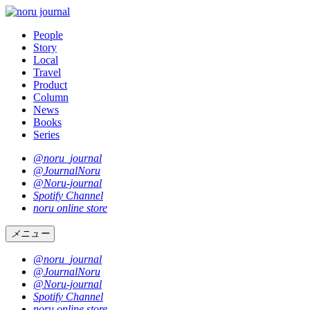
People
Story
Local
Travel
Product
Column
News
Books
Series
@noru_journal
@JournalNoru
@Noru-journal
Spotify Channel
noru online store
メニュー
@noru_journal
@JournalNoru
@Noru-journal
Spotify Channel
noru online store