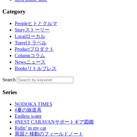
Category
People
ヒトとクルマ
Story
ストーリー
Local
ローカル
Travel
トラベル
Product
プロダクト
Column
コラム
News
ニュース
Books
リトルプレス
Search
Series
NODOKA TIMES
#夏の旅道具
Endless water
#NEST CARAVANサポートギア図鑑
Ridinʼ in my car
異国と移動のフィールドノート