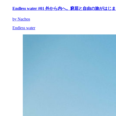
Endless water #01 外から内へ。窮屈と自由の旅がはじ
by Nachos
Endless water